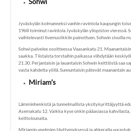
Sohwi
Jyväskylän kolmanneksi vanhin ravintola kaupungin tois
1968 toiminut ravintola Jyväskylän yliopiston vieressä. S
vaihtelevasti livemusiikkiin painottuen. Sohwin sivuilla m
Sohwi palvelee osoitteessa Vaasankatu 21. Maanantaisin 
saakka. Tiistaista torstaihin paikassa viihdytään keskiyö
21.30. Perjantaisin ja lauantaisin Sohwin keittiöstä saa
vasta kahdelta yöllä. Sunnuntaisin pätevät maanantain auk
Miriam’s
Lämminhenkistä ja tunnelmallista yksityisyrittäjyyttä e
Asemakatu 12. Vaikka kyse onkin pääasiassa kahvilasta, ta
keittolounaita.
Miriamin unelmien täyttymyksessä ja ahkeralla uurastuks