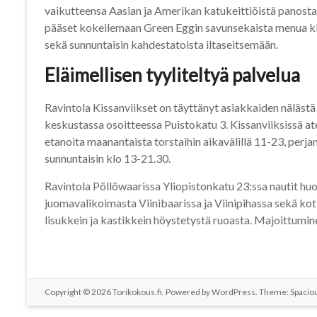
vaikutteensa Aasian ja Amerikan katukeittiöistä panost
pääset kokeilemaan Green Eggin savunsekaista menua klo
sekä sunnuntaisin kahdestatoista iltaseitsemään.
Eläimellisen tyyliteltyä palvelua
Ravintola Kissanviikset on täyttänyt asiakkaiden näläst
keskustassa osoitteessa Puistokatu 3. Kissanviiksissä at
etanoita maanantaista torstaihin aikavälillä 11-23, perjan
sunnuntaisin klo 13-21.30.
Ravintola Pöllöwaarissa Yliopistonkatu 23:ssa nautit hu
juomavalikoimasta Viinibaarissa ja Viinipihassa sekä kot
lisukkein ja kastikkein höystetystä ruoasta. Majoittumi
Copyright © 2026
Torikokous.fi
. Powered by
WordPress
. Theme: Spacio