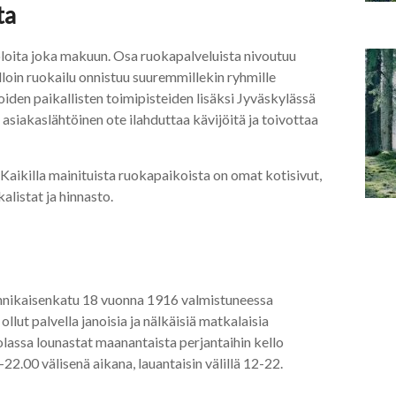
ta
oloita joka makuun. Osa ruokapalveluista nivoutuu
loin ruokailu onnistuu suuremmillekin ryhmille
oiden paikallisten toimipisteiden lisäksi Jyväskylässä
ja asiakaslähtöinen ote ilahduttaa kävijöitä ja toivottaa
Kaikilla mainituista ruokapaikoista on omat kotisivut,
alistat ja hinnasto.
nnikaisenkatu 18 vuonna 1916 valmistuneessa
lut palvella janoisia ja nälkäisiä matkalaisia
lassa lounastat maanantaista perjantaihin kello
2.00 välisenä aikana, lauantaisin välillä 12-22.