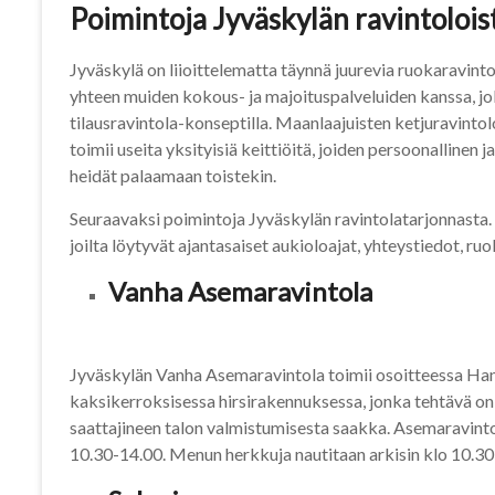
Poimintoja Jyväskylän ravintolois
Jyväskylä on liioittelematta täynnä juurevia ruokaravint
yhteen muiden kokous- ja majoituspalveluiden kanssa, jol
tilausravintola-konseptilla. Maanlaajuisten ketjuravintol
toimii useita yksityisiä keittiöitä, joiden persoonallinen 
heidät palaamaan toistekin.
Seuraavaksi poimintoja Jyväskylän ravintolatarjonnasta. 
joilta löytyvät ajantasaiset aukioloajat, yhteystiedot, ruok
Vanha Asemaravintola
Jyväskylän Vanha Asemaravintola toimii osoitteessa Ha
kaksikerroksisessa hirsirakennuksessa, jonka tehtävä on ol
saattajineen talon valmistumisesta saakka. Asemaravinto
10.30-14.00. Menun herkkuja nautitaan arkisin klo 10.30-2