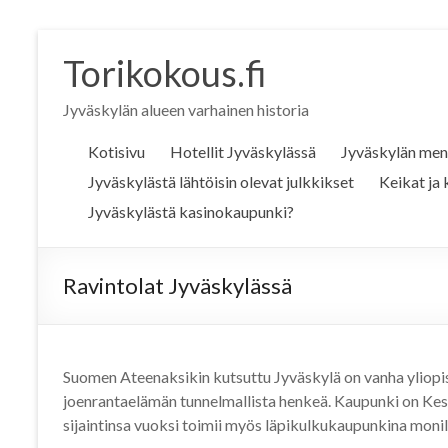
Torikokous.fi
Jyväskylän alueen varhainen historia
Kotisivu
Hotellit Jyväskylässä
Jyväskylän men
Jyväskylästä lähtöisin olevat julkkikset
Keikat ja
Jyväskylästä kasinokaupunki?
Ravintolat Jyväskylässä
Suomen Ateenaksikin kutsuttu Jyväskylä on vanha yliopist
joenrantaelämän tunnelmallista henkeä. Kaupunki on Ke
sijaintinsa vuoksi toimii myös läpikulkukaupunkina monill