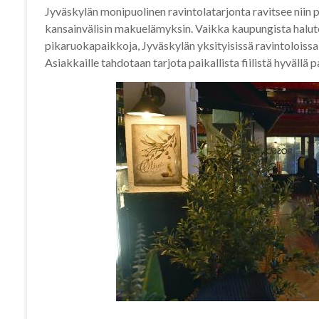
Jyväskylän monipuolinen ravintolatarjonta ravitsee niin pa
kansainvälisin makuelämyksin. Vaikka kaupungista halute
pikaruokapaikkoja, Jyväskylän yksityisissä ravintoloissa 
Asiakkaille tahdotaan tarjota paikallista fiilistä hyvällä pa