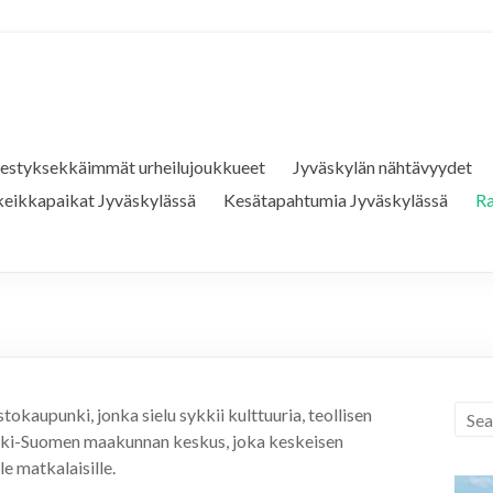
estyksekkäimmät urheilujoukkueet
Jyväskylän nähtävyydet
 keikkapaikat Jyväskylässä
Kesätapahtumia Jyväskylässä
Ra
okaupunki, jonka sielu sykkii kulttuuria, teollisen
ski-Suomen maakunnan keskus, joka keskeisen
e matkalaisille.