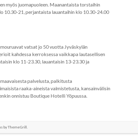
aen myös juomapuoleen. Maanantaista torstaihin
 10.30-21, perjantaista lauantaihin klo 10.30-24.00
ä mouruavat vatsat jo 50 vuotta Jyväskylän
erioit kahdessa kerroksessa vaikkapa lautasellisen
taisin klo 11-23.30, lauantaisin 13-23.30 ja
omaavaisesta palvelusta, palkitusta
imaisista raaka-aineista valmistetusta, kansainvälisin
nenkin onnistuu Boutique Hotelli Yöpuussa.
us by
ThemeGrill
.