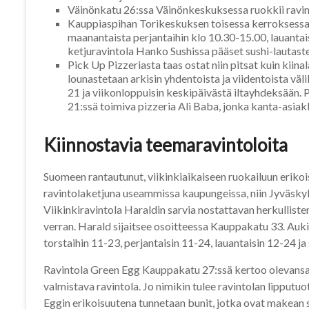
Väinönkatu 26:ssa Väinönkeskuksessa ruokkii ravint
Kauppiaspihan Torikeskuksen toisessa kerroksessa s
maanantaista perjantaihin klo 10.30-15.00, lauantai
ketjuravintola Hanko Sushissa pääset sushi-lautaste
Pick Up Pizzeriasta taas ostat niin pitsat kuin kiina
lounastetaan arkisin yhdentoista ja viidentoista väl
21 ja viikonloppuisin keskipäivästä iltayhdeksään. 
21:ssä toimiva pizzeria Ali Baba, jonka kanta-asia
Kiinnostavia teemaravintoloita
Suomeen rantautunut, viikinkiaikaiseen ruokailuun erikoi
ravintolaketjuna useammissa kaupungeissa, niin Jyväsk
Viikinkiravintola Haraldin sarvia nostattavan herkulliste
verran. Harald sijaitsee osoitteessa Kauppakatu 33. Auki
torstaihin 11-23, perjantaisin 11-24, lauantaisin 12-24 ja
Ravintola Green Egg Kauppakatu 27:ssä kertoo olevansa 
valmistava ravintola. Jo nimikin tulee ravintolan lipput
Eggin erikoisuutena tunnetaan bunit, jotka ovat makean 