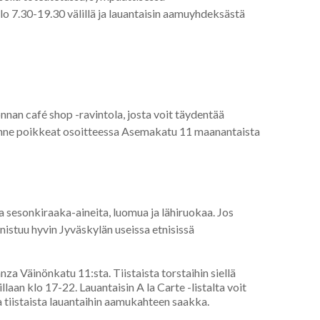
lo 7.30-19.30 välillä ja lauantaisin aamuyhdeksästä
nan café shop -ravintola, josta voit täydentää
Sinne poikkeat osoitteessa Asemakatu 11 maanantaista
a sesonkiraaka-aineita, luomua ja lähiruokaa. Jos
nistuu hyvin Jyväskylän useissa etnisissä
za Väinönkatu 11:sta. Tiistaista torstaihin siellä
llaan klo 17-22. Lauantaisin A la Carte -listalta voit
ta tiistaista lauantaihin aamukahteen saakka.