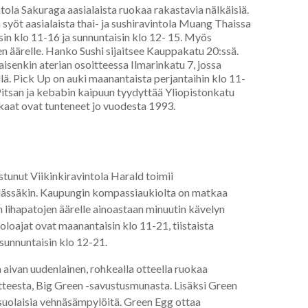
ola Sakuraga aasialaista ruokaa rakastavia nälkäisiä.
yöt aasialaista thai- ja sushiravintola Muang Thaissa
sin klo 11-16 ja sunnuntaisin klo 12- 15. Myös
n äärelle. Hanko Sushi sijaitsee Kauppakatu 20:ssä.
laisenkin aterian osoitteessa Ilmarinkatu 7, jossa
illä. Pick Up on auki maanantaista perjantaihin klo 11-
Pitsan ja kebabin kaipuun tyydyttää Yliopistonkatu
kkaat ovat tunteneet jo vuodesta 1993.
stunut Viikinkiravintola Harald toimii
ylässäkin. Kaupungin kompassiaukiolta on matkaa
n lihapatojen äärelle ainoastaan minuutin kävelyn
oloajat ovat maanantaisin klo 11-21, tiistaista
 sunnuntaisin klo 12-21.
aivan uudenlainen, rohkealla otteella ruokaa
uotteesta, Big Green -savustusmunasta. Lisäksi Green
suolaisia vehnäsämpylöitä. Green Egg ottaa