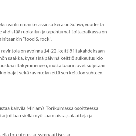
eksi vanhimman terassinsa kera on Sohwi, vuodesta
e yhdistää ruokailun ja tapahtumat, joita paikassa on
ainitaankin ”food & rock”.
ravintola on avoinna 14-22, keittiö iltakahdeksaan
hön saakka, kyseisinä päivinä keittiö sulkeutuu klo
 sapuskaa iltakymmeneen, mutta baarin ovet suljetaan
ioloajat sekä ravintolan että sen keittiön suhteen.
dustaa kahvila Miriam’s Torikulmassa osoitteessa
rjoillaan siellä myös aamiaista, salaatteja ja
ella toteutetussa, sympaattisessa