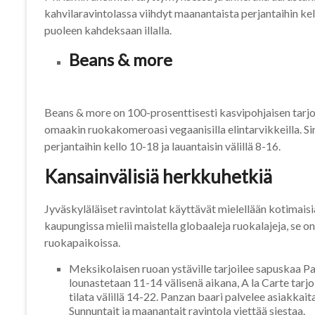
kahvilaravintolassa viihdyt maanantaista perjantaihin kel
puoleen kahdeksaan illalla.
Beans & more
Beans & more on 100-prosenttisesti kasvipohjaisen tarjon
omaakin ruokakomeroasi vegaanisilla elintarvikkeilla. 
perjantaihin kello 10-18 ja lauantaisin välillä 8-16.
Kansainvälisiä herkkuhetkiä
Jyväskyläläiset ravintolat käyttävät mielellään kotimaisi
kaupungissa mielii maistella globaaleja ruokalajeja, se on
ruokapaikoissa.
Meksikolaisen ruoan ystäville tarjoilee sapuskaa Pan
lounastetaan 11-14 välisenä aikana, A la Carte tarjoi
tilata välillä 14-22. Panzan baari palvelee asiakkai
Sunnuntait ja maanantait ravintola viettää siestaa.