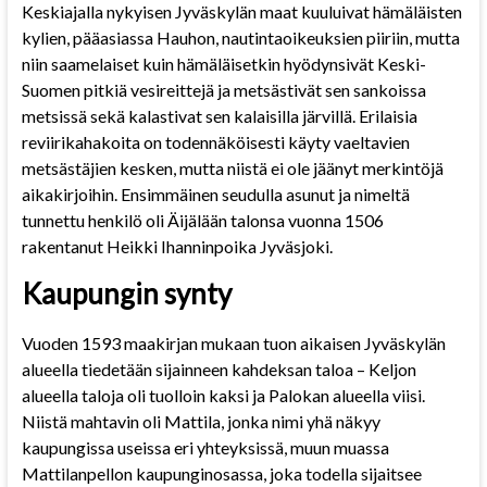
Keskiajalla nykyisen Jyväskylän maat kuuluivat hämäläisten
kylien, pääasiassa Hauhon, nautintaoikeuksien piiriin, mutta
niin saamelaiset kuin hämäläisetkin hyödynsivät Keski-
Suomen pitkiä vesireittejä ja metsästivät sen sankoissa
metsissä sekä kalastivat sen kalaisilla järvillä. Erilaisia
reviirikahakoita on todennäköisesti käyty vaeltavien
metsästäjien kesken, mutta niistä ei ole jäänyt merkintöjä
aikakirjoihin. Ensimmäinen seudulla asunut ja nimeltä
tunnettu henkilö oli Äijälään talonsa vuonna 1506
rakentanut Heikki Ihanninpoika Jyväsjoki.
Kaupungin synty
Vuoden 1593 maakirjan mukaan tuon aikaisen Jyväskylän
alueella tiedetään sijainneen kahdeksan taloa – Keljon
alueella taloja oli tuolloin kaksi ja Palokan alueella viisi.
Niistä mahtavin oli Mattila, jonka nimi yhä näkyy
kaupungissa useissa eri yhteyksissä, muun muassa
Mattilanpellon kaupunginosassa, joka todella sijaitsee