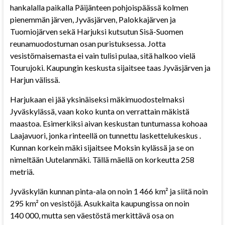
hankalalla paikalla Päijänteen pohjoispäässä kolmen
pienemmän järven, Jyväsjärven, Palokkajärven ja
Tuomiojärven sekä Harjuksi kutsutun Sisä-Suomen
reunamuodostuman osan puristuksessa. Jotta
vesistömaisemasta ei vain tulisi pulaa, sitä halkoo vielä
Tourujoki. Kaupungin keskusta sijaitsee taas Jyväsjärven ja
Harjun välissä.
Harjukaan ei jää yksinäiseksi mäkimuodostelmaksi
Jyväskylässä, vaan koko kunta on verrattain mäkistä
maastoa. Esimerkiksi aivan keskustan tuntumassa kohoaa
Laajavuori, jonka rinteellä on tunnettu
laskettelukeskus
.
Kunnan korkein mäki sijaitsee Moksin kylässä ja se on
nimeltään Uutelanmäki. Tällä mäellä on korkeutta 258
metriä.
Jyväskylän kunnan pinta-ala on noin 1 466 km² ja siitä noin
295 km² on vesistöjä. Asukkaita kaupungissa on noin
140 000, mutta sen väestöstä merkittävä osa on