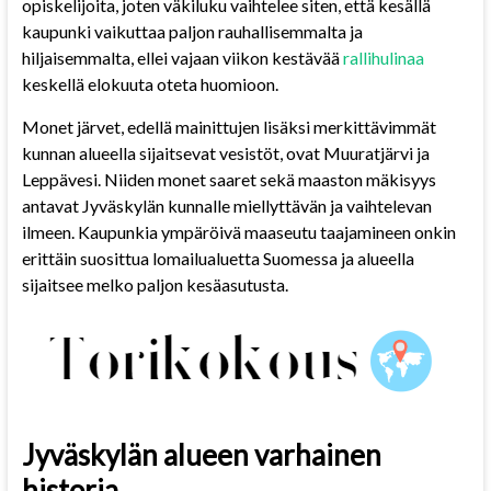
opiskelijoita, joten väkiluku vaihtelee siten, että kesällä
kaupunki vaikuttaa paljon rauhallisemmalta ja
hiljaisemmalta, ellei vajaan viikon kestävää
rallihulinaa
keskellä elokuuta oteta huomioon.
Monet järvet, edellä mainittujen lisäksi merkittävimmät
kunnan alueella sijaitsevat vesistöt, ovat Muuratjärvi ja
Leppävesi. Niiden monet saaret sekä maaston mäkisyys
antavat Jyväskylän kunnalle miellyttävän ja vaihtelevan
ilmeen. Kaupunkia ympäröivä maaseutu taajamineen onkin
erittäin suosittua lomailualuetta Suomessa ja alueella
sijaitsee melko paljon kesäasutusta.
Jyväskylän alueen varhainen
historia