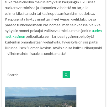
sukeltaa hienoihin makuelämyksiin kaupungin lukuisissa
ruokaravintoloissa ja iltapuolen viihdettä on tarjolla
esimerkiksi tanssin tai kasinopelaamisenkin muodoissa.
Kaupungista löytyy nimittäin Feel Vegas -peliklubi, jossa
pääsee tunnelmoimaan kasinomaailman säihkeessä. Vaikka
nykyisin monet pelaajat valitsevat mieluummin jonkin
uuden
nettikasinon
pelipaikakseen, tarjoaa fyysinen pelipöytä
kuitenkin omanlaistaan viehätystä. Jyväskylä on siis paitsi
liikunnallisen Suomen keskus, myös eloisa kulttuurikaupunki
– viihdemahdollisuuksia unohtamatta!