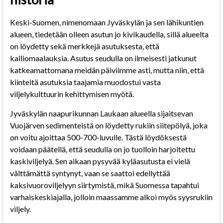
Keski-Suomen, nimenomaan Jyväskylän ja sen lähikuntien
alueen, tiedetään olleen asutun jo kivikaudella, sillä alueelta
on löydetty sekä merkkejä asutuksesta, että
kalliomaalauksia. Asutus seudulla on ilmeisesti jatkunut
katkeamattomana meidän päiviimme asti, mutta niin, että
kiinteitä asutuksia taajamia muodostui vasta
viljelykulttuurin kehittymisen myötä.
Jyväskylän naapurikunnan Laukaan alueella sijaitsevan
Vuojärven sedimenteistä on löydetty rukiin siitepölyä, joka
on voitu ajoittaa 500-700-luvulle. Tästä löydöksestä
voidaan päätellä, että seudulla on jo tuolloin harjoitettu
kaskiviljelyä. Sen aikaan pysyvää kyläasutusta ei vielä
välttämättä syntynyt, vaan se saattoi edellyttää
kaksivuoroviljelyyn siirtymistä, mikä Suomessa tapahtui
varhaiskeskiajalla, jolloin maassamme alkoi myös syysrukiin
viljely.