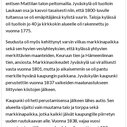
entisen Mattilan talon peltomailla. Jyväskylä oli tuolloin
Laukaan osa ja kasvoi tasaisesti niin, että 1800-luvulle
tultaessa se oli emäpitäjänsä kylistä suurin. Taloja kylässä
oli tuolloin jo 40 ja kirkkokin alueelle oli rakennettu jo
vuonna 1775.
Seudusta oli myös kehittynyt varsin vilkas markkinapaikka
sekä sen hyvien vesiyhteyksien, että kylässä yhtyvien
merkittävien maanteiden, Keuruun tien ja Hämeenlinnan
tien, ansiosta. Markkinaoikeudet Jyväskylä sai virallisesti
vasta vuonna 1801, mutta jo aikaisemmin se oli pantu
merkille hyvänä kaupungin paikkana. Jyväskylän kaupunki
perustettiin vuonna 1837 vaikeiden maalunastukseen
liittyvien kiistojen jälkeen.
Kaupunki oli heti perustamisensa jälkeen lähes autio. Sen
alueella sijaitsi vain muutama talo ja torppa sekä
markkinapaikka, jotka kaikki jäivät kaupungille piirretyn
uuden ruutukaavan alle. Vuonna 1838, vajaa vuosi