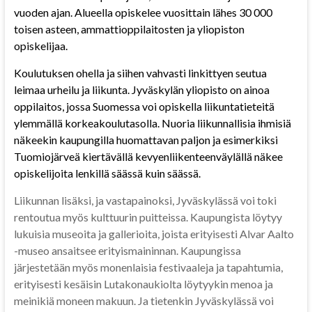
vuoden ajan. Alueella opiskelee vuosittain lähes 30 000
toisen asteen, ammattioppilaitosten ja yliopiston
opiskelijaa.
Koulutuksen ohella ja siihen vahvasti linkittyen seutua
leimaa urheilu ja liikunta. Jyväskylän yliopisto on ainoa
oppilaitos, jossa Suomessa voi opiskella liikuntatieteitä
ylemmällä korkeakoulutasolla. Nuoria liikunnallisia ihmisiä
näkeekin kaupungilla huomattavan paljon ja esimerkiksi
Tuomiojärveä kiertävällä kevyenliikenteenväylällä näkee
opiskelijoita lenkillä säässä kuin säässä.
Liikunnan lisäksi, ja vastapainoksi, Jyväskylässä voi toki
rentoutua myös kulttuurin puitteissa. Kaupungista löytyy
lukuisia museoita ja gallerioita, joista erityisesti Alvar Aalto
-museo ansaitsee erityismaininnan. Kaupungissa
järjestetään myös monenlaisia festivaaleja ja tapahtumia,
erityisesti kesäisin Lutakonaukiolta löytyykin menoa ja
meinikiä moneen makuun. Ja tietenkin Jyväskylässä voi