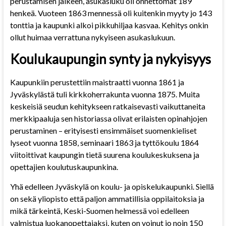
perustamisen jälkeen, asukasluku oli onnettomat 189
henkeä. Vuoteen 1863 mennessä oli kuitenkin myyty jo 143
tonttia ja kaupunki alkoi pikkuhiljaa kasvaa. Kehitys onkin
ollut huimaa verrattuna nykyiseen asukaslukuun.
Koulukaupungin synty ja nykyisyys
Kaupunkiin perustettiin maistraatti vuonna 1861 ja
Jyväskylästä tuli kirkkoherrakunta vuonna 1875. Muita
keskeisiä seudun kehitykseen ratkaisevasti vaikuttaneita
merkkipaaluja sen historiassa olivat erilaisten opinahjojen
perustaminen – erityisesti ensimmäiset suomenkieliset
lyseot vuonna 1858, seminaari 1863 ja tyttökoulu 1864
viitoittivat kaupungin tietä suurena koulukeskuksena ja
opettajien koulutuskaupunkina.
Yhä edelleen Jyväskylä on koulu- ja opiskelukaupunki. Siellä
on sekä yliopisto että paljon ammatillisia oppilaitoksia ja
mikä tärkeintä, Keski-Suomen helmessä voi edelleen
valmistua luokanopettajaksi, kuten on voinut jo noin 150